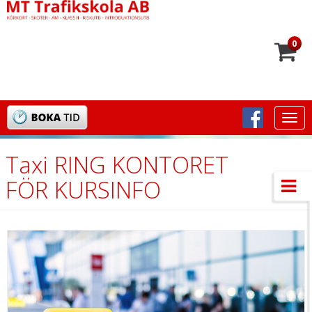
0
Togg
navi
Taxi RING KONTORET
FÖR KURSINFO