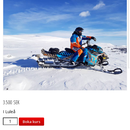
3.500
SEK
I Luleå
Snöskoterkurs
Boka kurs
Luleå