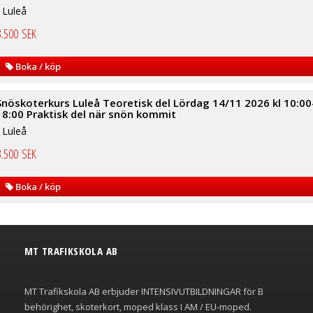
I Luleå
3.500
SEK
Boka / köp
Snöskoterkurs Luleå Teoretisk del Lördag 14/11 2026 kl 10:00
18:00 Praktisk del när snön kommit
I Luleå
3.500
SEK
Boka / köp
MT TRAFIKSKOLA AB
MT Trafikskola AB erbjuder INTENSIVUTBILDNINGAR för B
behörighet, skoterkort, moped klass I AM / EU-moped.