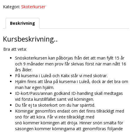
Teoretisk
Kategori:
Skoterkurser
del
Lördag
12/12
Beskrivning
2026
kl
10:00-
Kursbeskrivning..
18:00
Praktisk
Bra att veta:
del
Snöskoterkursen kan påbörjas från det att man fyllt 15 år
när
och 9 månader men prov får skrivas först när man nått 16
snön
års ålder.
kommit
På kurserna i Luleå och Kalix står vi med skotrar.
mängd
Hjälm finns att låna på kurserna i Luleå, dock är det bra om
man har egen hjälm.
ID-kort/Pass/annan godkänd ID-handling skall medtagas
vid första kurstillfället samt vid körningen.
Du får ej ta skoterkort om du har spärrtid.
Körningar genomförs endast om det finns tillräckligt med
snö för att köra. Får vi inte tillräckligt med
snö kommer körningen att dröja. Hinner snön smälta för
säsongen kommer körningarna att genomföras följande