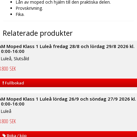
Lån av moped och hjälm till den praktiska delen.
Provskrivning.
Fika.
Relaterade produkter
AM Moped Klass 1 Luleå fredag 28/8 och lördag 29/8 2026 kl.
10:00-16:00
i Luleå, Slutsåld
8.800
SEK
Fullbokad
AM Moped Klass 1 Luleå lördag 26/9 och söndag 27/9 2026 kl.
10:00-16:00
i Luleå
8.800
SEK
Boka / köp