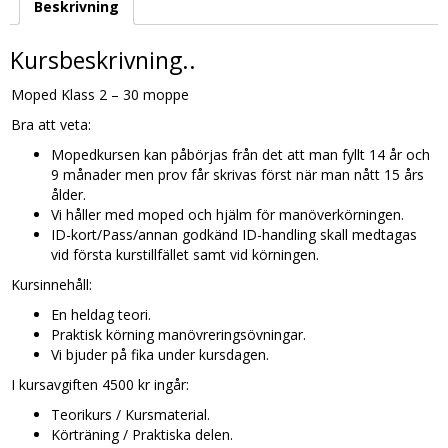
Beskrivning
och
torsdag
23/7
Kursbeskrivning..
2026
kl.
Moped Klass 2 – 30 moppe
10:00-
Bra att veta:
16:00
mängd
Mopedkursen kan påbörjas från det att man fyllt 14 år och
9 månader men prov får skrivas först när man nått 15 års
ålder.
Vi håller med moped och hjälm för manöverkörningen.
ID-kort/Pass/annan godkänd ID-handling skall medtagas
vid första kurstillfället samt vid körningen.
Kursinnehåll:
En heldag teori.
Praktisk körning manövreringsövningar.
Vi bjuder på fika under kursdagen.
I kursavgiften 4500 kr ingår:
Teorikurs / Kursmaterial.
Körträning / Praktiska delen.