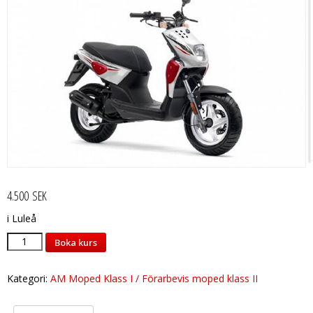
4.500
SEK
i Luleå
Moped
Boka kurs
Klass
2
Kategori:
AM Moped Klass I / Förarbevis moped klass II
Luleå
onsdag
22/7